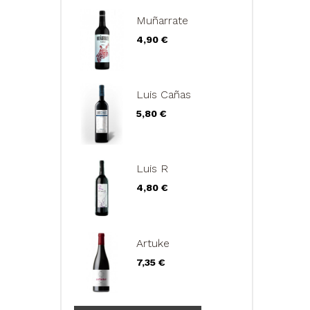
Muñarrate
Precio
4,90 €
Luis Cañas
Precio
5,80 €
Luis R
Precio
4,80 €
Artuke
Precio
7,35 €