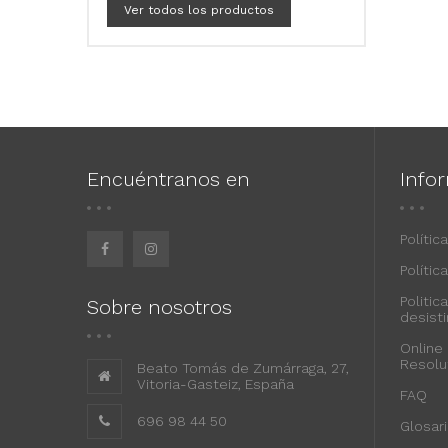
Ver todos los productos
Encuéntranos en
Info
Polític
Polític
Politic
Sobre nosotros
desist
Online
Resolu
Beato Tomás de Zumárraga, 27,
Vitoria-Gasteiz, España
FAQ
696 98 44 50
Glosar