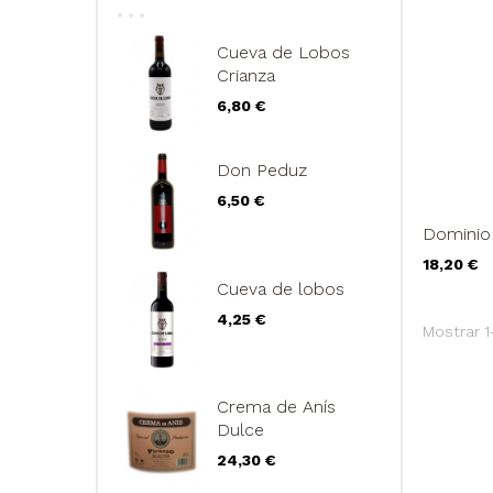
Cueva de Lobos
Crianza
Precio
6,80 €
Don Peduz
Precio
6,50 €
Dominio 
Precio
18,20 €
Cueva de lobos
Precio
4,25 €
Mostrar 1
Crema de Anís
Dulce
Precio
24,30 €