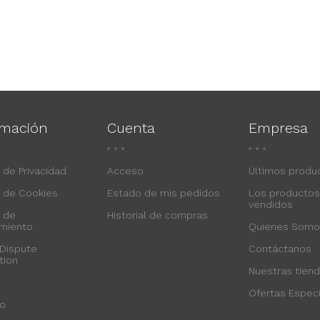
rmación
Cuenta
Empresa
a de Privacidad
Acceso
Últimos produ
a de Cookies
Estado de mis pedidos
Los producto
vendidos
a de
Historial de compras
imiento
Quienes Somo
 Dispute
Contáctanos
tion
Nuestras tien
Ofertas Espec
io