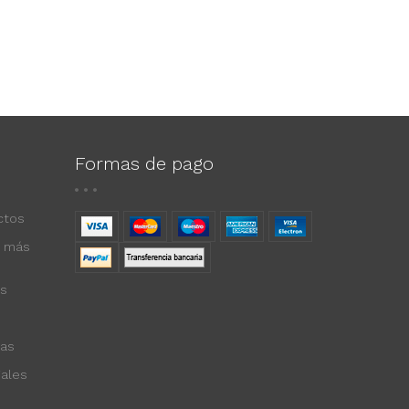
Formas de pago
ctos
s más
s
das
iales