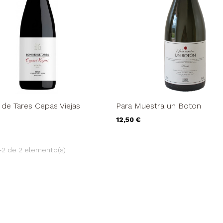
de Tares Cepas Viejas
Para Muestra un Boton
Precio
12,50 €
-2 de 2 elemento(s)